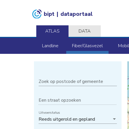
bipt
|
dataportaal
ATLAS
DATA
Landline
Fiber/Glasvezel
Mobi
Zoek op postcode of gemeente
Een straat opzoeken
Uitvoerstatus
Reeds uitgerold en gepland