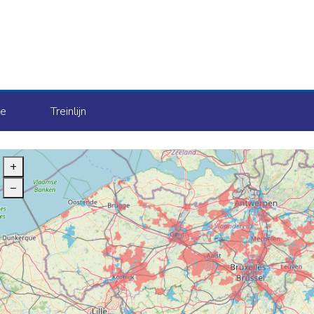
le
Treinlijn
+
–