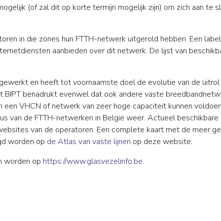
ogelijk (of zal dit op korte termijn mogelijk zijn) om zich aan te 
toren in die zones hun FTTH-netwerk uitgerold hebben. Een labe
ternetdiensten aanbieden over dit netwerk. De lijst van beschi
jgewerkt en heeft tot voornaamste doel de evolutie van de uitro
. Het BIPT benadrukt evenwel dat ook andere vaste breedbandne
van een VHCN of netwerk van zeer hoge capaciteit kunnen voldo
tatus van de FTTH-netwerken in België weer. Actueel beschikbar
bsites van de operatoren. Een complete kaart met de meer ged
egd worden op
de Atlas van vaste lijnen
op deze website.
en worden op
https://www.glasvezelinfo.be
.