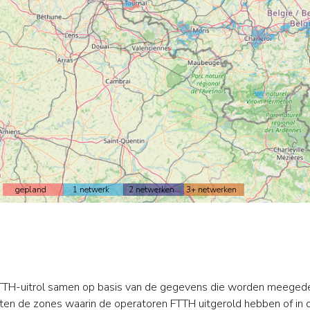
gepland
1 netwerk
2 netwerken
3+ netwerken
FTTH-uitrol samen op basis van de gegevens die worden meegede
en de zones waarin de operatoren FTTH uitgerold hebben of in de